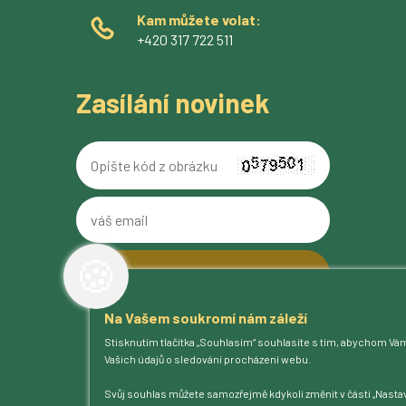
Kam můžete volat:
+420 317 722 511
Zasílání novinek
Opište
kód
z
váš
obrázku
email
🍪
Na Vašem soukromí nám záleží
O pivovaru
Stisknutím tlačítka „Souhlasím“ souhlasíte s tím, abychom Vá
Naše piva
Vašich údajů o sledování procházení webu.
Kam na Ferdinanda
Humnová sladovna
Svůj souhlas můžete samozřejmě kdykoli změnit v části „Nastav