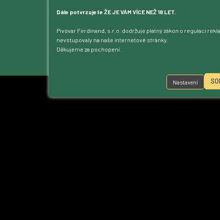
Blog
Kontakt
Dále potvrzujete ŽE JE VÁM VÍCE NEŽ 18 LET.
Dotace
Pivovar Ferdinand, s.r.o. dodržuje platný zákon o regulaci rek
Ke stažení
nevstupovaly na naše internetové stránky.
Přístupnost
Děkujeme za pochopení.
Nastavení cookies
SO
Nastavení