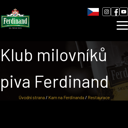
Humnová sladovna
Blog
Kontakt
Klub milovníků
piva Ferdinand
Úvodní strana
/
Kam na Ferdinanda
/
Restaurace