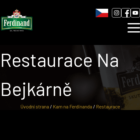
Humnová sladovna
Blog
Kontakt
Restaurace Na
Bejkárně
Úvodní strana
/
Kam na Ferdinanda
/
Restaurace