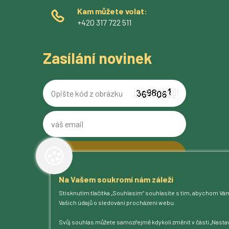
Kam můžete volat:
+420 317 722 511
Zasílání novinek
Opište
kód
z
váš
obrázku
email
🍪
Na Vašem soukromí nám záleží
O pivovaru
Stisknutím tlačítka „Souhlasím“ souhlasíte s tím, abychom Vá
Naše piva
Vašich údajů o sledování procházení webu.
Kam na Ferdinanda
Humnová sladovna
Svůj souhlas můžete samozřejmě kdykoli změnit v části „Nastav