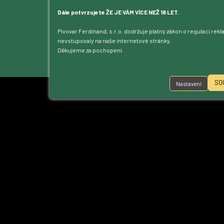
Blog
Kontakt
Dále potvrzujete ŽE JE VÁM VÍCE NEŽ 18 LET.
Dotace
Pivovar Ferdinand, s.r.o. dodržuje platný zákon o regulaci rek
Ke stažení
nevstupovaly na naše internetové stránky.
Přístupnost
Děkujeme za pochopení.
Nastavení cookies
SO
Nastavení