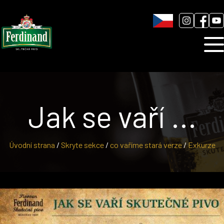
Humnová sladovna
Blog
Kontakt
Jak se vaří ...
Úvodní strana
/
Skryte sekce
/
co vaříme stará verze
/
Exkurze