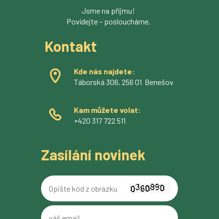
Jsme na příjmu!
Povídejte – posloucháme.
Kontakt
Kde nás najdete:
Táborská 306, 256 01 Benešov
Kam můžete volat:
+420 317 722 511
Zasílání novinek
Opište
kód
z