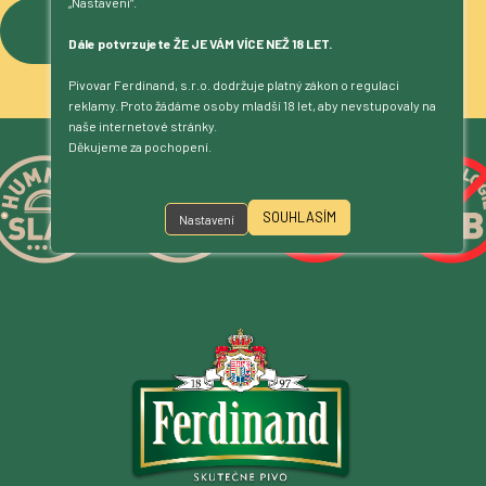
„Nastavení“.
Více o pivovaru
Dále potvrzujete ŽE JE VÁM VÍCE NEŽ 18 LET.
Pivovar Ferdinand, s.r.o. dodržuje platný zákon o regulaci
reklamy. Proto žádáme osoby mladší 18 let, aby nevstupovaly na
naše internetové stránky.
Děkujeme za pochopení.
SOUHLASÍM
Nastavení