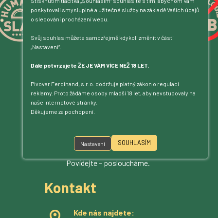
Stisknutím tlačítka „Souhlasím“ souhlasíte s tím, abychom Vám
poskytovali smysluplné a užitečné služby na základě Vašich údajů
o sledování procházení webu.
Svůj souhlas můžete samozřejmě kdykoli změnit v části
„Nastavení“.
Dále potvrzujete ŽE JE VÁM VÍCE NEŽ 18 LET.
Pivovar Ferdinand, s.r.o. dodržuje platný zákon o regulaci
reklamy. Proto žádáme osoby mladší 18 let, aby nevstupovaly na
naše internetové stránky.
Děkujeme za pochopení.
SOUHLASÍM
Nastavení
Jsme na příjmu!
Povídejte – posloucháme.
Kontakt
Kde nás najdete: