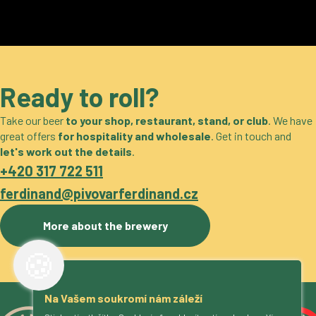
Ready to roll?
Take our beer
to your shop, restaurant, stand, or club
. We have
great offers
for hospitality and wholesale
. Get in touch and
let's work out the details
.
+420 317 722 511
ferdinand@pivovarferdinand.cz
More about the brewery
🍪
Na Vašem soukromí nám záleží