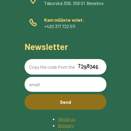
Táborská 306, 256 01 Benešov
Kam můžete volat:
+420 317 722 511
Newsletter
Copy
the
code
email
from
the
image
About us
Brewery