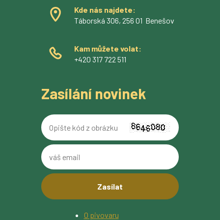
Kde nás najdete:
Táborská 306, 256 01 Benešov
Kam můžete volat:
+420 317 722 511
Zasílání novinek
Opište
kód
z
váš
obrázku
email
O pivovaru