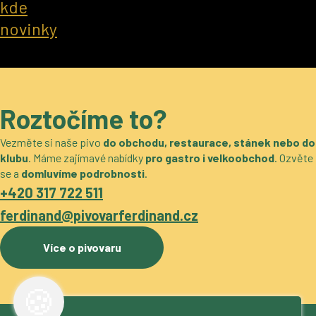
kde
novinky
Roztočíme to?
Vezměte si naše pivo
do obchodu, restaurace, stánek nebo do
klubu
. Máme zajímavé nabídky
pro gastro i velkoobchod
. Ozvěte
se a
domluvíme podrobnosti
.
+420 317 722 511
ferdinand@pivovarferdinand.cz
Více o pivovaru
🍪