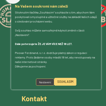
Na Vašem soukromí nám záleží
Stisknutím tlačítka „Souhlasím“ souhlasíte s tím, abychom Vám
poskytovali smysluplné a užitečné služby na základě Vašich údajů
o sledování procházení webu.
Svůj souhlas můžete samozřejmě kdykoli změnit v části
„Nastavení“.
Dále potvrzujete ŽE JE VÁM VÍCE NEŽ 18 LET.
Pivovar Ferdinand, s.r.o. dodržuje platný zákon o regulaci
reklamy. Proto žádáme osoby mladší 18 let, aby nevstupovaly na
naše internetové stránky.
Děkujeme za pochopení.
Jsme na příjmu!
SOUHLASÍM
Nastavení
Povídejte – posloucháme.
Kontakt