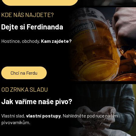
KDE NÁS NAJDETE?
Dejte si Ferdinanda
Hostince, obchody.
Kam zajdete?
Chci na Ferdu
OD ZRNKA SLADU
Jak vaříme naše pivo?
Vlastní slad,
vlastní postupy.
Nahlédněte pod ruce našim
pivovarníkům.