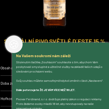
🍪
SPECIÁLNÍ PIVO SVĚTLÉ D´ESTE 15 %
Pivo s ostrým řízem a plnou chutí
Na Vašem soukromí nám záleží
Stisknutím tlačítka „Souhlasím“ souhlasíte s tím, abychom Vám
6,5 %
poskytovali smysluplné a užitečné služby na základě Vašich údajů o
Obsah alkoholu
sledování procházení webu.
Svůj souhlas můžete samozřejmě kdykoli změnit v části „Nastavení“.
90 dní
Doba zrání
Dále potvrzujete ŽE JE VÁM VÍCE NEŽ 18 LET.
35 EBU
Hořkost
Pivovar Ferdinand, s.r.o. dodržuje platný zákon o regulaci reklamy.
Proto žádáme osoby mladší 18 let, aby nevstupovaly na naše
internetové stránky.