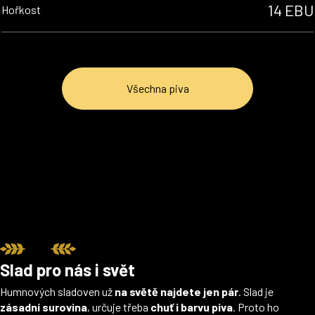
14 EBU
Hořkost
Všechna piva
Slad pro nás i svět
Humnových sladoven už
na světě najdete jen pár
. Slad je
zásadní surovina
, určuje třeba
chuť i barvu piva
. Proto ho