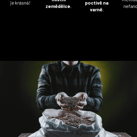
je krásná!
poctivě na
zemědělce
.
nefan
varně
.