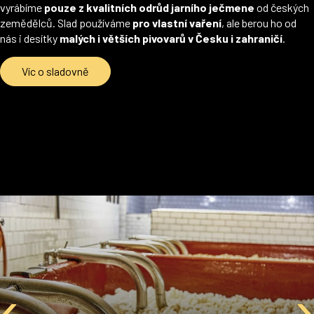
vyrábíme
pouze z kvalitních odrůd jarního ječmene
od českých
zemědělců. Slad používáme
pro vlastní vaření
, ale berou ho od
nás i desítky
malých i větších pivovarů v Česku i zahraničí
.
Víc o sladovně
‹
›