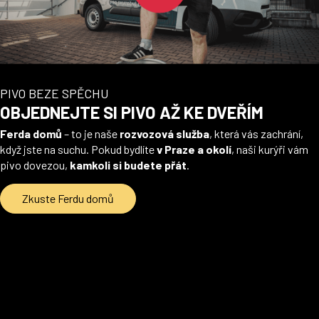
PIVO BEZE SPĚCHU
OBJEDNEJTE SI PIVO AŽ KE DVEŘÍM
Ferda domů
– to je naše
rozvozová služba
, která vás zachrání,
když jste na suchu. Pokud bydlíte
v Praze a okolí
, naši kurýři vám
pivo dovezou,
kamkoli si budete přát
.
Zkuste Ferdu domů