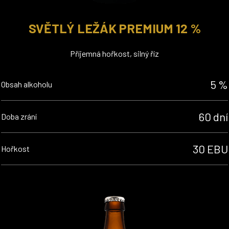
SVĚTLÝ LEŽÁK PREMIUM 12 %
Příjemná hořkost, silný říz
5 %
Obsah alkoholu
60 dní
Doba zrání
30 EBU
Hořkost