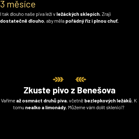
3 měsíce
I tak dlouho naše piva leží v
ležáckých sklepích
. Zrají
dostatečně dlouho
, aby měla
pořádný říz i plnou chuť
.
Zkuste pivo z Benešova
Vaříme
až osmnáct druhů piva
, včetně
bezlepkových ležáků
. K
tomu
nealko a limonády
. Můžeme vám dolít sklenici?