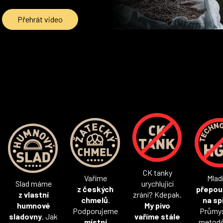
Přehrát video
CK tanky
Vaříme
Mlad
Slad máme
urychlující
z českých
přepou
z vlastní
zrání? Kdepak.
chmelů
.
na sp
humnové
My pivo
Podporujeme
Průmy
sladovny
. Jak
vaříme stále
místní
metod