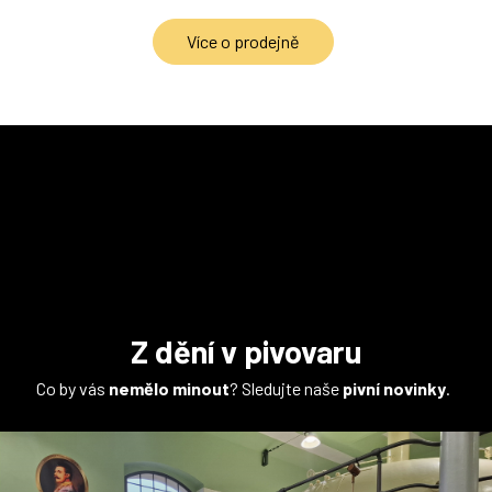
Více o prodejně
Z dění v pivovaru
Co by vás
nemělo minout
? Sledujte naše
pivní novinky
.