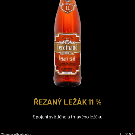
ŘEZANÝ LEŽÁK 11 %
Spojení světlého a tmavého ležáku
4,7 %
Obsah alkoholu