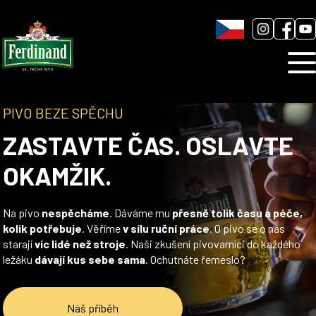
Humnová sladovna
Blog
Kontakt
PIVO BEZE SPĚCHU
ZASTAVTE ČAS. OSLAVTE
OKAMŽIK.
Na pivo
nespěcháme
. Dáváme mu
přesně tolik času a péče,
kolik potřebuje
. Věříme
v sílu ruční práce
. O pivo se o nás
starají
víc lidé než stroje
. Naši zkušení pivovarníci do každého
ležáku
dávají kus sebe sama
. Ochutnáte řemeslo?
Náš příběh