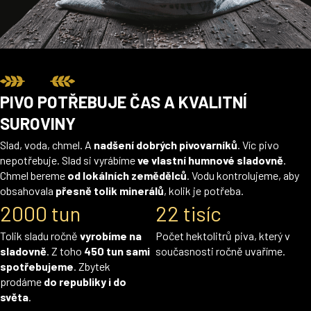
PIVO POTŘEBUJE ČAS A KVALITNÍ
SUROVINY
Slad, voda, chmel. A
nadšení dobrých pivovarníků
. Víc pivo
nepotřebuje. Slad si vyrábíme
ve vlastní humnové sladovně
.
Chmel bereme
od lokálních zemědělců
. Vodu kontrolujeme, aby
obsahovala
přesně tolik minerálů
, kolik je potřeba.
2000 tun
22 tisíc
Tolik sladu ročně
vyrobíme na
Počet hektolitrů piva, který v
sladovně
. Z toho
450 tun sami
současnosti ročně uvaříme.
spotřebujeme
. Zbytek
prodáme
do republiky i do
světa
.