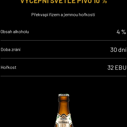
VÝČEPNÍ SVĚTLÉ PIVO 10 %
Překvapí řízem a jemnou hořkostí
4 %
Obsah alkoholu
30 dní
Doba zrání
32 EBU
Hořkost